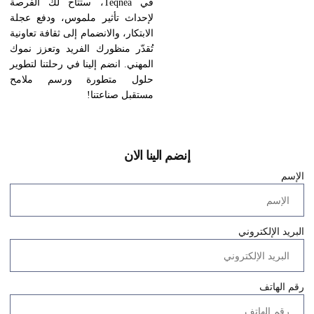
في Teqnea، ستتاح لك الفرصة
لإحداث تأثير ملموس، ودفع عجلة
الابتكار، والانضمام إلى ثقافة تعاونية
تُقدّر منظورك الفريد وتعزز نموك
المهني. انضم إلينا في رحلتنا لتطوير
حلول متطورة ورسم ملامح
مستقبل صناعتنا!
إنضم الينا الان
الإسم
البريد الإلكتروني
رقم الهاتف