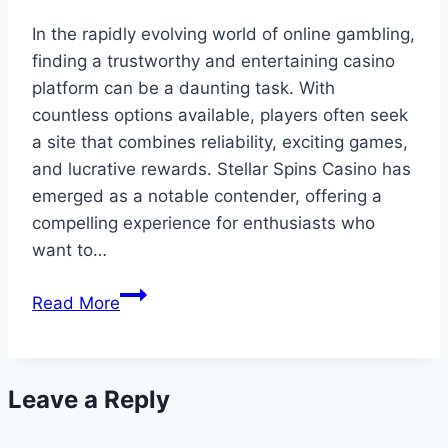
Play
In the rapidly evolving world of online gambling,
finding a trustworthy and entertaining casino
platform can be a daunting task. With
countless options available, players often seek
a site that combines reliability, exciting games,
and lucrative rewards. Stellar Spins Casino has
emerged as a notable contender, offering a
compelling experience for enthusiasts who
want to…
Exploring
Read More
Stellar
Spins
Casino:
Leave a Reply
A
Premier