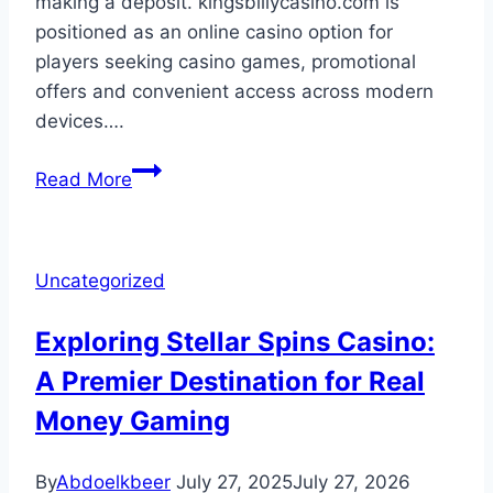
making a deposit. kingsbillycasino.com is
positioned as an online casino option for
players seeking casino games, promotional
offers and convenient access across modern
devices….
KingsBilly
Read More
Casino
Review:
A
Uncategorized
Practical
Guide
Exploring Stellar Spins Casino:
to
A Premier Destination for Real
Games,
Bonuses
Money Gaming
and
Safer
By
Abdoelkbeer
July 27, 2025
July 27, 2026