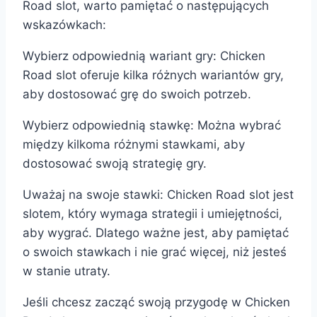
Road slot, warto pamiętać o następujących
wskazówkach:
Wybierz odpowiednią wariant gry: Chicken
Road slot oferuje kilka różnych wariantów gry,
aby dostosować grę do swoich potrzeb.
Wybierz odpowiednią stawkę: Można wybrać
między kilkoma różnymi stawkami, aby
dostosować swoją strategię gry.
Uważaj na swoje stawki: Chicken Road slot jest
slotem, który wymaga strategii i umiejętności,
aby wygrać. Dlatego ważne jest, aby pamiętać
o swoich stawkach i nie grać więcej, niż jesteś
w stanie utraty.
Jeśli chcesz zacząć swoją przygodę w Chicken