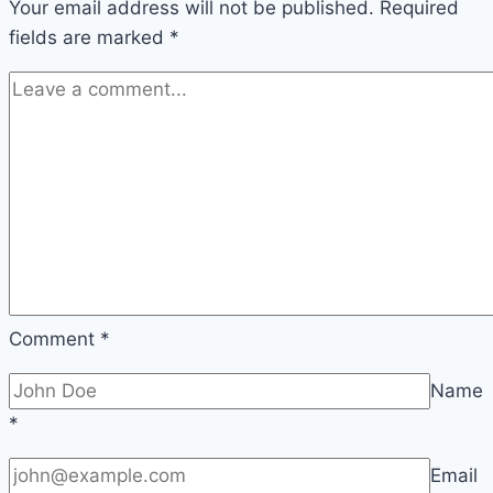
Your email address will not be published.
Destination
Required
fields are marked
for
*
Real
Money
Gaming
Comment
*
Name
*
Email