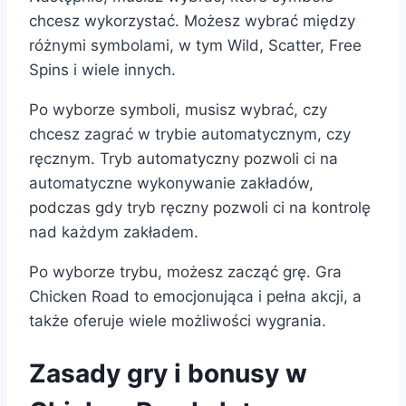
chcesz wykorzystać. Możesz wybrać między
różnymi symbolami, w tym Wild, Scatter, Free
Spins i wiele innych.
Po wyborze symboli, musisz wybrać, czy
chcesz zagrać w trybie automatycznym, czy
ręcznym. Tryb automatyczny pozwoli ci na
automatyczne wykonywanie zakładów,
podczas gdy tryb ręczny pozwoli ci na kontrolę
nad każdym zakładem.
Po wyborze trybu, możesz zacząć grę. Gra
Chicken Road to emocjonująca i pełna akcji, a
także oferuje wiele możliwości wygrania.
Zasady gry i bonusy w