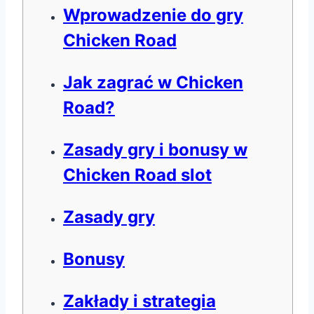
Wprowadzenie do gry
Chicken Road
Jak zagrać w Chicken
Road?
Zasady gry i bonusy w
Chicken Road slot
Zasady gry
Bonusy
Zakłady i strategia