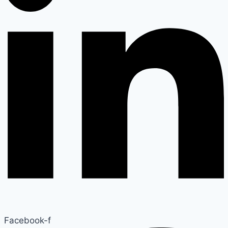
Facebook-f