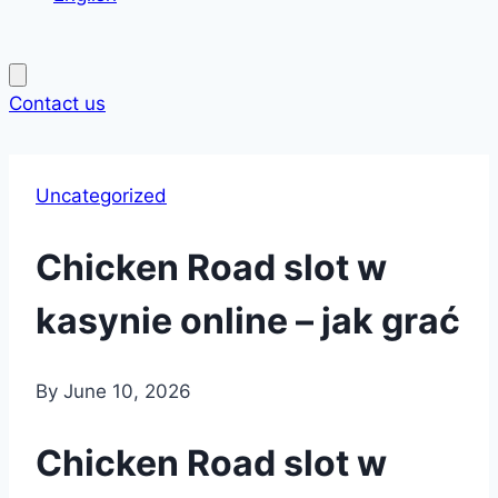
Contact us
Uncategorized
Chicken Road slot w
kasynie online – jak grać
By
June 10, 2026
Chicken Road slot w