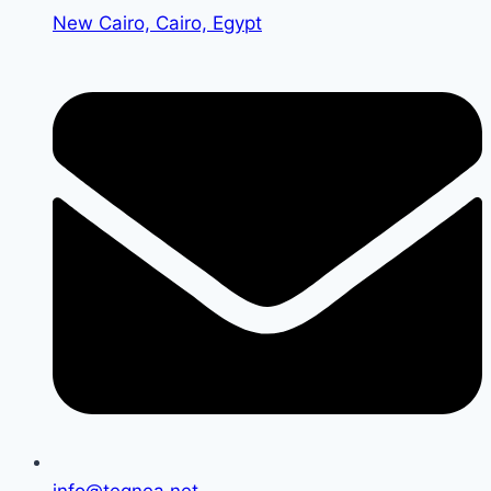
New Cairo, Cairo, Egypt