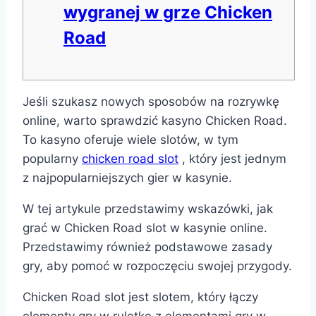
wygranej w grze Chicken
Road
Jeśli szukasz nowych sposobów na rozrywkę
online, warto sprawdzić kasyno Chicken Road.
To kasyno oferuje wiele slotów, w tym
popularny
chicken road slot
, który jest jednym
z najpopularniejszych gier w kasynie.
W tej artykule przedstawimy wskazówki, jak
grać w Chicken Road slot w kasynie online.
Przedstawimy również podstawowe zasady
gry, aby pomoć w rozpoczęciu swojej przygody.
Chicken Road slot jest slotem, który łączy
elementy gry w ruletke z elementami gry w