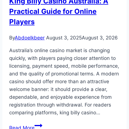
King Billy Casino Australia: A
Casinos
Practical Guide for Online
at
NeoSpin
Players
Australia
By
Abdoelkbeer
August 3, 2025
August 3, 2026
Australia’s online casino market is changing
quickly, with players paying closer attention to
licensing, payment speed, mobile performance,
and the quality of promotional terms. A modern
casino should offer more than an attractive
welcome banner: it should provide a clear,
dependable, and enjoyable experience from
registration through withdrawal. For readers
comparing platforms, king billy casino…
King
Read More