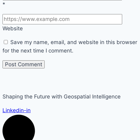
*
Website
Save my name, email, and website in this browser
for the next time I comment.
Shaping the Future with Geospatial Intelligence
Linkedin-in